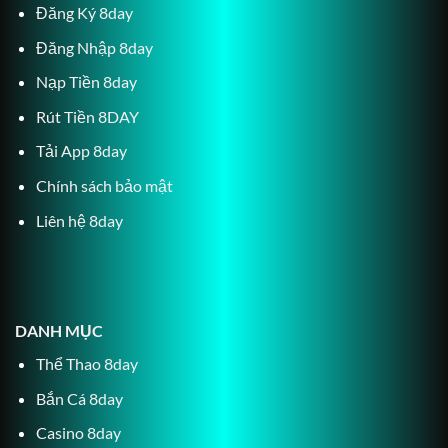
Đăng Ký 8day
Ưu điểm trong trải nghiệm người dùng tuyệt vời
Đăng Nhập 8day
Nạp Tiền 8day
Giao diện sang trọng, đẳng cấp chỉ có tại 8 DAY
Rút Tiền 8DAY
8DAY
sở hữu giao diện người dùng chuyên nghiệp với
Tải App 8day
tông màu hiện đại và bố cục rõ ràng, dễ thao tác. Mỗi mục
như game, nạp rút hay khuyến mãi đều được sắp xếp
Chính sách bảo mật
hợp lý, giúp người chơi dễ dàng tìm kiếm và sử dụng. Bên
Liên hệ 8day
cạnh đó, chất lượng đồ họa sắc nét và hiệu ứng chuyển
cảnh mượt mà cũng tạo nên sự khác biệt và đẳng cấp
cho nền tảng.
Chơi song song và cược trên nhiều nền tảng
DANH MỤC
Người chơi có thể dễ dàng truy cập và trải nghiệm
8DAY
Thể Thao 8day
mọi lúc, mọi nơi thông qua điện thoại, máy tính bảng
Bắn Cá 8day
hoặc PC. Website được tối ưu hóa hoàn hảo cho cả hai
Casino 8day
hệ điều hành Android và iOS, đảm bảo tốc độ mượt mà,