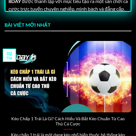
8DAY
được thành lập với mục tiêu tạo ra một sân chơi cá
cược trực tuyến chuyên nghiệp, minh bạch và đẳng cấp.
Ngay từ những ngày đầu, nhà cái đã tập trung vào xây
dựng nền tảng công nghệ vững chắc, hợp tác với các nhà
BÀI VIẾT MỚI NHẤT
phát triển game uy tín và liên tục nâng cao chất lượng
dịch vụ. Sau quá trình phát triển, 8DAY đã mở rộng hoạt
động ra nhiều quốc gia, trong đó Việt Nam là thị trường
02
chiến lược được đầu tư mạnh mẽ.
Th6
An ninh và dịch vụ bảo mật
8DAY
hoạt động theo giấy phép của ElectraWorks
Limited và được giám sát bởi Hội Đồng Cờ Bạc Gibraltar
(Gibraltar Gambling Commission – GGC), một trong
những cơ quan quản lý cá cược uy tín nhất toàn cầu. Với
hệ thống bảo mật nhiều lớp và công nghệ mã hóa tiên
tiến, nền tảng cam kết bảo vệ an toàn tuyệt đối thông tin
Kèo Chấp 1 Trái Là Gì? Cách Hiểu Và Bắt Kèo Chuẩn Từ Cao
người chơi và các giao dịch tài chính. Đây chính là nền
Thủ Cá Cược
tảng giúp xây dựng lòng tin vững chắc từ cộng đồng
Kèo chấp 1 trái là một dạng kèo phổ biến thuộc hệ thống kèo