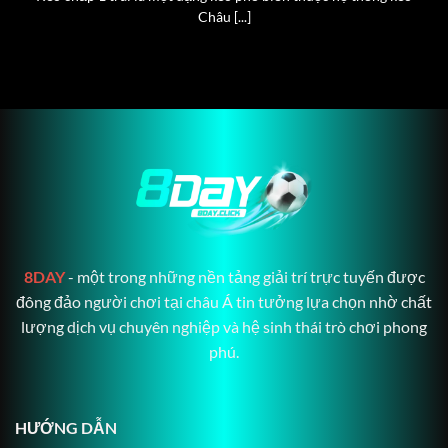
cược thủ, hướng đến một sân chơi an toàn, công bằng và
Châu [...]
minh bạch cho tất cả người tham gia.
Ưu điểm trong trải nghiệm người dùng
8DAY
không chỉ là một nhà cái cá cược thông thường, mà
còn được khen ngợi vì trải nghiệm người dùng mượt mà,
tiện lợi và tích hợp đầy đủ các tính năng hiện đại. Mỗi
yếu tố trong hệ thống đều được thiết kế để mang lại sự
thuận tiện, thoải mái và hài lòng tối đa cho người chơi.
8DAY
- một trong những nền tảng giải trí trực tuyến được
đông đảo người chơi tại châu Á tin tưởng lựa chọn nhờ chất
lượng dịch vụ chuyên nghiệp và hệ sinh thái trò chơi phong
phú.
HƯỚNG DẪN