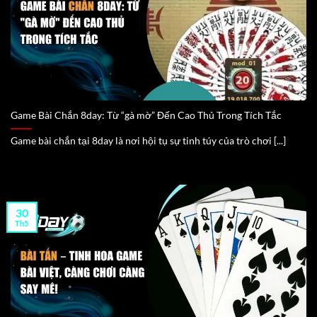
Game Bài Chắn 8day: Từ “gà mờ” Đến Cao Thủ Trong Tích Tắc
Game bài chắn tại 8day là nơi hội tụ sự tinh túy của trò chơi [...]
30
Th5