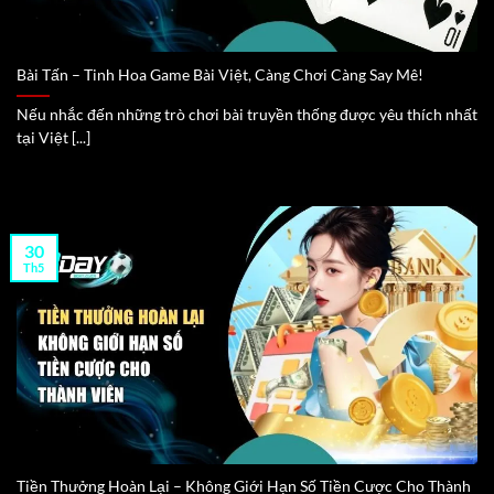
Bài Tấn – Tinh Hoa Game Bài Việt, Càng Chơi Càng Say Mê!
Nếu nhắc đến những trò chơi bài truyền thống được yêu thích nhất
tại Việt [...]
30
Th5
Tiền Thưởng Hoàn Lại – Không Giới Hạn Số Tiền Cược Cho Thành