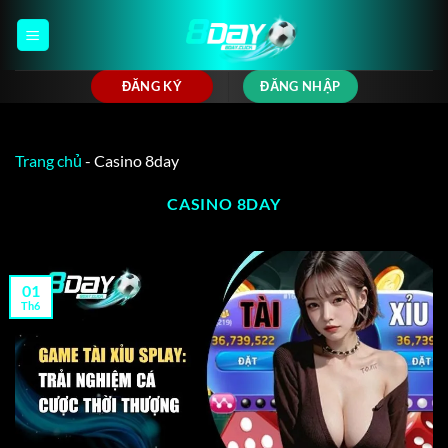
Bỏ
qua
nội
dung
ĐĂNG KÝ
ĐĂNG NHẬP
Trang chủ
-
Casino 8day
CASINO 8DAY
01
Th6