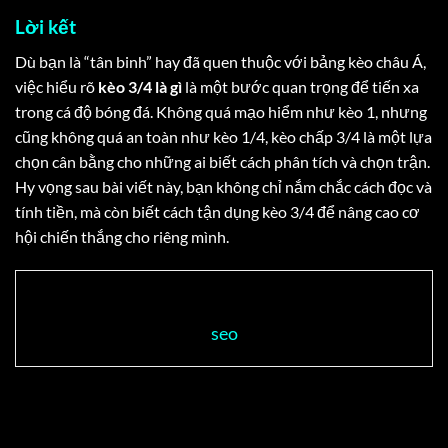
Lời kết
Dù bạn là “tân binh” hay đã quen thuộc với bảng kèo châu Á,
việc hiểu rõ
kèo 3/4 là gì
là một bước quan trọng để tiến xa
trong cá độ bóng đá. Không quá mạo hiểm như kèo 1, nhưng
cũng không quá an toàn như kèo 1/4, kèo chấp 3/4 là một lựa
chọn cân bằng cho những ai biết cách phân tích và chọn trận.
Hy vọng sau bài viết này, bạn không chỉ nắm chắc cách đọc và
tính tiền, mà còn biết cách tận dụng kèo 3/4 để nâng cao cơ
hội chiến thắng cho riêng mình.
seo