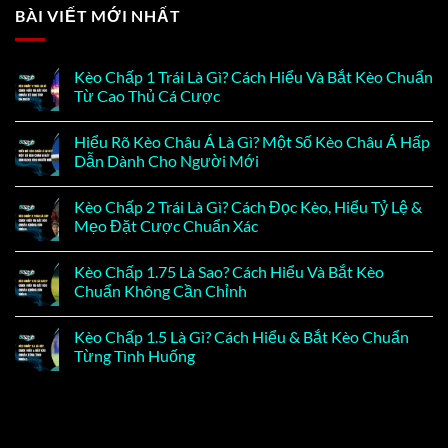
BÀI VIẾT MỚI NHẤT
Kèo Chấp 1 Trái Là Gì? Cách Hiểu Và Bắt Kèo Chuẩn
Từ Cao Thủ Cá Cược
Hiểu Rõ Kèo Châu Á Là Gì? Một Số Kèo Châu Á Hấp
Dẫn Dành Cho Người Mới
Kèo Chấp 2 Trái Là Gì? Cách Đọc Kèo, Hiểu Tỷ Lệ &
Mẹo Đặt Cược Chuẩn Xác
Kèo Chấp 1.75 Là Sao? Cách Hiểu Và Bắt Kèo
Chuẩn Không Cần Chỉnh
Kèo Chấp 1.5 Là Gì? Cách Hiểu & Bắt Kèo Chuẩn
Từng Tình Huống