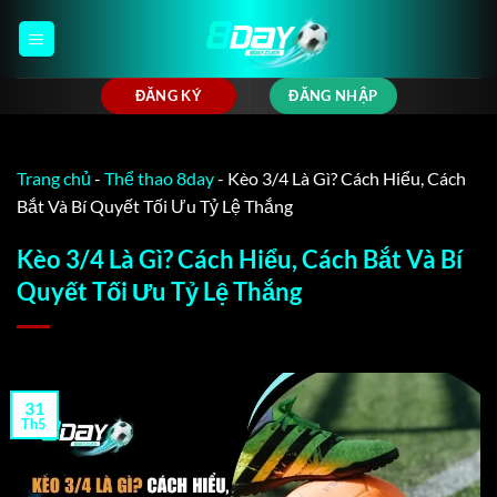
Bỏ
qua
nội
dung
ĐĂNG KÝ
ĐĂNG NHẬP
Trang chủ
-
Thể thao 8day
-
Kèo 3/4 Là Gì? Cách Hiểu, Cách
Bắt Và Bí Quyết Tối Ưu Tỷ Lệ Thắng
Kèo 3/4 Là Gì? Cách Hiểu, Cách Bắt Và Bí
Quyết Tối Ưu Tỷ Lệ Thắng
31
Th5