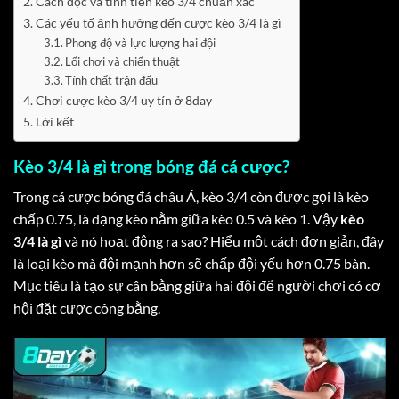
Cách đọc và tính tiền kèo 3/4 chuẩn xác
Các yếu tố ảnh hưởng đến cược kèo 3/4 là gì
Phong độ và lực lượng hai đội
Lối chơi và chiến thuật
Tính chất trận đấu
Chơi cược kèo 3/4 uy tín ở 8day
Lời kết
Kèo 3/4 là gì trong bóng đá cá cược?
Trong cá cược bóng đá châu Á, kèo 3/4 còn được gọi là kèo
chấp 0.75, là dạng kèo nằm giữa kèo 0.5 và kèo 1. Vậy
kèo
3/4 là gì
và nó hoạt động ra sao? Hiểu một cách đơn giản, đây
là loại kèo mà đội mạnh hơn sẽ chấp đội yếu hơn 0.75 bàn.
Mục tiêu là tạo sự cân bằng giữa hai đội để người chơi có cơ
hội đặt cược công bằng.