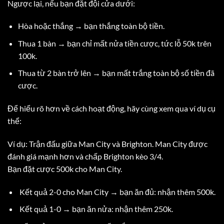
Ngược lại, nếu bạn đặt đội cửa dưới:
Hòa hoặc thắng → bạn thắng toàn bộ tiền.
Thua 1 bàn → bạn chỉ mất nửa tiền cược, tức lỗ 50k trên
100k.
Thua từ 2 bàn trở lên → bạn mất trắng toàn bộ số tiền đã
cược.
Để hiểu rõ hơn về cách hoạt động, hãy cùng xem qua ví dụ cụ
thể:
Ví dụ: Trận đấu giữa Man City và Brighton. Man City được
đánh giá mạnh hơn và chấp Brighton kèo 3/4.
Bạn đặt cược 500k cho Man City.
Kết quả 2-0 cho Man City → bạn ăn đủ: nhận thêm 500k.
Kết quả 1-0 → bạn ăn nửa: nhận thêm 250k.