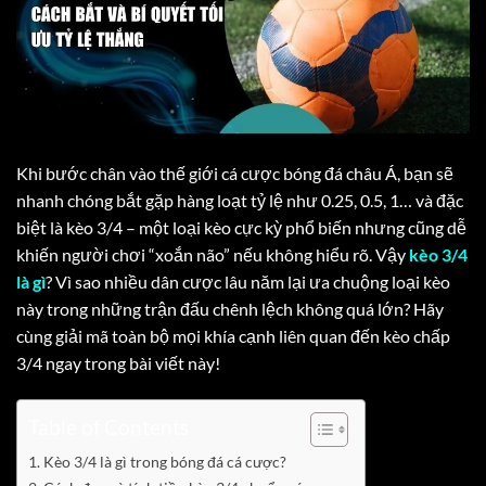
Khi bước chân vào thế giới cá cược bóng đá châu Á, bạn sẽ
nhanh chóng bắt gặp hàng loạt tỷ lệ như 0.25, 0.5, 1… và đặc
biệt là kèo 3/4 – một loại kèo cực kỳ phổ biến nhưng cũng dễ
khiến người chơi “xoắn não” nếu không hiểu rõ. Vậy
kèo 3/4
là gì
? Vì sao nhiều dân cược lâu năm lại ưa chuộng loại kèo
này trong những trận đấu chênh lệch không quá lớn? Hãy
cùng giải mã toàn bộ mọi khía cạnh liên quan đến kèo chấp
3/4 ngay trong bài viết này!
Table of Contents
Kèo 3/4 là gì trong bóng đá cá cược?